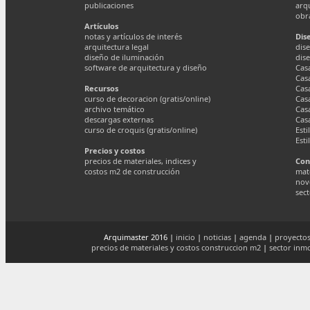
publicaciones
arq
obr
Artículos
notas y artículos de interés
Dis
arquitectura legal
dise
diseño de iluminación
dis
software de arquitectura y diseño
Cas
Cas
Recursos
Cas
curso de decoracion (gratis/online)
Cas
archivo temático
Cas
descargas externas
Cas
curso de croquis (gratis/online)
Esti
Esti
Precios y costos
precios de materiales, indices y
Con
costos m2 de construcción
mate
nov
sect
Arquimaster 2016 |
inicio
|
noticias
|
agenda
|
proyectos
precios de materiales y costos construccion m2
|
sector inmo