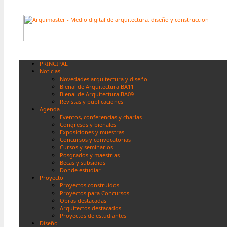
PRINCIPAL
Noticias
Novedades arquitectura y diseño
Bienal de Arquitectura BA11
Bienal de Arquitectura BA09
Revistas y publicaciones
Agenda
Eventos, conferencias y charlas
Congresos y bienales
Exposiciones y muestras
Concursos y convocatorias
Cursos y seminarios
Posgrados y maestrias
Becas y subsidios
Donde estudiar
Proyecto
Proyectos construidos
Proyectos para Concursos
Obras destacadas
Arquitectos destacados
Proyectos de estudiantes
Diseño