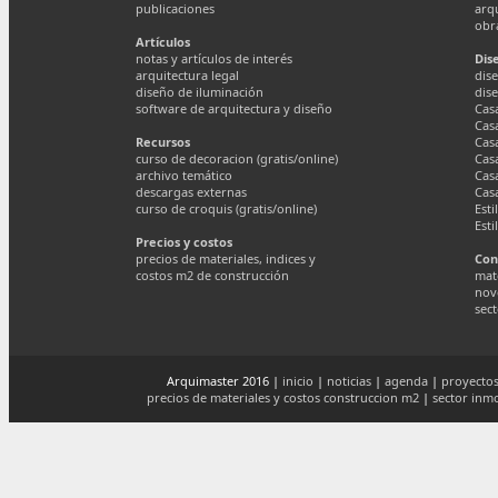
publicaciones
arq
obr
Artículos
notas y artículos de interés
Dis
arquitectura legal
dise
diseño de iluminación
dis
software de arquitectura y diseño
Cas
Cas
Recursos
Cas
curso de decoracion (gratis/online)
Cas
archivo temático
Cas
descargas externas
Cas
curso de croquis (gratis/online)
Esti
Esti
Precios y costos
precios de materiales, indices y
Con
costos m2 de construcción
mate
nov
sect
Arquimaster 2016 |
inicio
|
noticias
|
agenda
|
proyectos
precios de materiales y costos construccion m2
|
sector inmo