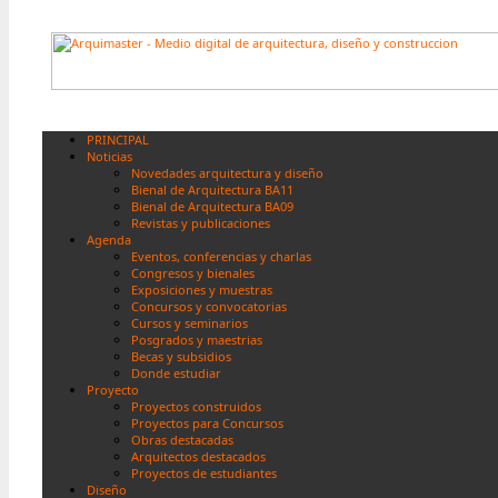
PRINCIPAL
Noticias
Novedades arquitectura y diseño
Bienal de Arquitectura BA11
Bienal de Arquitectura BA09
Revistas y publicaciones
Agenda
Eventos, conferencias y charlas
Congresos y bienales
Exposiciones y muestras
Concursos y convocatorias
Cursos y seminarios
Posgrados y maestrias
Becas y subsidios
Donde estudiar
Proyecto
Proyectos construidos
Proyectos para Concursos
Obras destacadas
Arquitectos destacados
Proyectos de estudiantes
Diseño