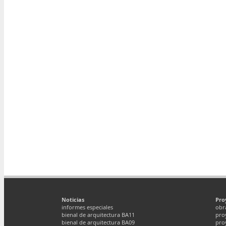
Noticias
Pro
informes especiales
obr
bienal de arquitectura BA11
pro
bienal de arquitectura BA09
pro