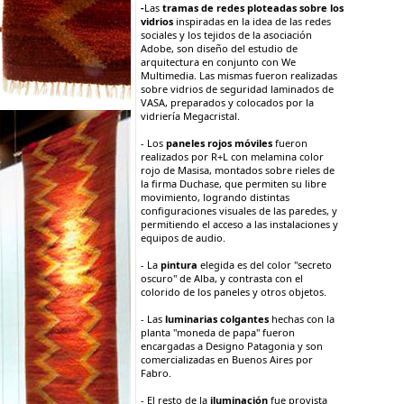
-
Las
tramas de redes ploteadas sobre los
vidrios
inspiradas en la idea de las redes
sociales y los tejidos de la asociación
Adobe, son diseño del estudio de
arquitectura en conjunto con We
Multimedia. Las mismas fueron realizadas
sobre vidrios de seguridad laminados de
VASA, preparados y colocados por la
vidriería Megacristal.
- Los
paneles rojos móviles
fueron
realizados por R+L con melamina color
rojo de Masisa, montados sobre rieles de
la firma Duchase, que permiten su libre
movimiento, logrando distintas
configuraciones visuales de las paredes, y
permitiendo el acceso a las instalaciones y
equipos de audio.
- La
pintura
elegida es del color "secreto
oscuro" de Alba, y contrasta con el
colorido de los paneles y otros objetos.
- Las
luminarias colgantes
hechas con la
planta "moneda de papa" fueron
encargadas a Designo Patagonia y son
comercializadas en Buenos Aires por
Fabro.
- El resto de la
iluminación
fue provista