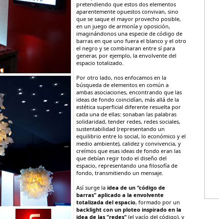
pretendiendo que estos dos elementos
aparentemente opuestos convivan, sino
que se saque el mayor provecho posible,
en un juego de armonía y oposición,
imaginándonos una especie de código de
barras en que uno fuera el blanco y el otro
el negro y se combinaran entre sí para
generar, por ejemplo, la envolvente del
espacio totalizado.
Por otro lado, nos enfocamos en la
búsqueda de elementos en común a
ambas asociaciones, encontrando que las
ideas de fondo coincidían, más allá de la
estética superficial diferente resuelta por
cada una de ellas: sonaban las palabras
solidaridad, tender redes, redes sociales,
sustentabilidad (representando un
equilibrio entre lo social, lo económico y el
medio ambiente), calidez y convivencia, y
creímos que esas ideas de fondo eran las
que debían regir todo el diseño del
espacio, representando una filosofía de
fondo, transmitiendo un mensaje.
Así surge la
idea de un "código de
barras" aplicado a la envolvente
totalizada del espacio
, formado por un
backlight con un ploteo inspirado en la
idea de las "redes"
(el vacío del código), y