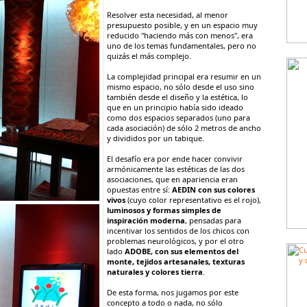
Resolver esta necesidad, al menor
presupuesto posible, y en un espacio muy
reducido "haciendo más con menos", era
uno de los temas fundamentales, pero no
quizás el más complejo.
La complejidad principal era resumir en un
mismo espacio, no sólo desde el uso sino
también desde el diseño y la estética, lo
que en un principio había sido ideado
como dos espacios separados (uno para
cada asociación) de sólo 2 metros de ancho
y divididos por un tabique.
El desafío era por ende hacer convivir
armónicamente las estéticas de las dos
asociaciones, que en apariencia eran
opuestas entre sí:
AEDIN con sus colores
vivos
(cuyo color representativo es el rojo),
luminosos y formas simples de
inspiración moderna
, pensadas para
incentivar los sentidos de los chicos con
problemas neurológicos, y por el otro
lado
ADOBE, con sus elementos del
monte, tejidos artesanales, texturas
naturales y colores tierra
.
De esta forma, nos jugamos por este
concepto a todo o nada, no sólo