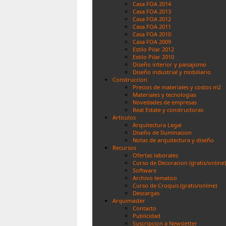
Casa FOA 2014
Casa FOA 2013
Casa FOA 2012
Casa FOA 2011
Casa FOA 2010
Casa FOA 2009
Estilo Pilar 2012
Estilo Pilar 2010
Diseño interior y paisajismo
Diseño industrial y mobiliario
Construccion
Precios de materiales y costos m2
Materiales y tecnologias
Novedades de empresas
Real Estate y constructoras
Articulos
Arquitectura Legal
Diseño de Iluminacion
Notas de arquitectura y diseño
Recursos
Ofertas laborales
Curso de Decoracion (gratis/online)
Software
Archivo tematico
Curso de Croquis (gratis/online)
Descargas
Arquimaster
Contacto
Publicidad
Suscripcion a Newsletter