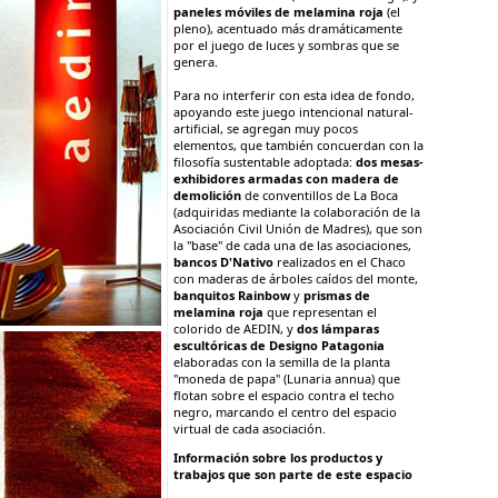
paneles móviles de melamina roja
(el
pleno), acentuado más dramáticamente
por el juego de luces y sombras que se
genera.
Para no interferir con esta idea de fondo,
apoyando este juego intencional natural-
artificial, se agregan muy pocos
elementos, que también concuerdan con la
filosofía sustentable adoptada:
dos mesas-
exhibidores armadas con madera de
demolición
de conventillos de La Boca
(adquiridas mediante la colaboración de la
Asociación Civil Unión de Madres), que son
la "base" de cada una de las asociaciones,
bancos D'Nativo
realizados en el Chaco
con maderas de árboles caídos del monte,
banquitos Rainbow
y
prismas de
melamina roja
que representan el
colorido de AEDIN, y
dos lámparas
escultóricas de Designo Patagonia
elaboradas con la semilla de la planta
"moneda de papa" (Lunaria annua) que
flotan sobre el espacio contra el techo
negro, marcando el centro del espacio
virtual de cada asociación.
Información sobre los productos y
trabajos que son parte de este espacio