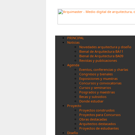
PRINCIPAL
Noticias
Novedades arquitectura y diseño
Bienal de Arquitectura BA11
Bienal de Arquitectura BA09
Revistas y publicaciones
Agenda
Eventos, conferencias y charlas
Congresos y bienales
Exposiciones y muestras
Concursos y convocatorias
Cursos y seminarios
Posgrados y maestrias
Becas y subsidios
Donde estudiar
Proyecto
Proyectos construidos
Proyectos para Concursos
Obras destacadas
Arquitectos destacados
Proyectos de estudiantes
Diseño