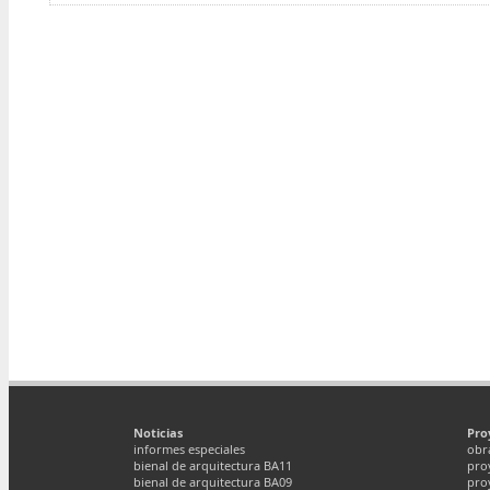
Noticias
Pro
informes especiales
obr
bienal de arquitectura BA11
pro
bienal de arquitectura BA09
pro