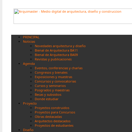
PRINCIPAL
Noticias
Novedades arquitectura y diseño
Bienal de Arquitectura BA11
Bienal de Arquitectura BA09
Revistas y publicaciones
Agenda
Eventos, conferencias y charlas
Congresos y bienales
Exposiciones y muestras
Concursos y convocatorias
Cursos y seminarios
Posgrados y maestrias
Becas y subsidios
Donde estudiar
Proyecto
Proyectos construidos
Proyectos para Concursos
Obras destacadas
Arquitectos destacados
Proyectos de estudiantes
Diseño