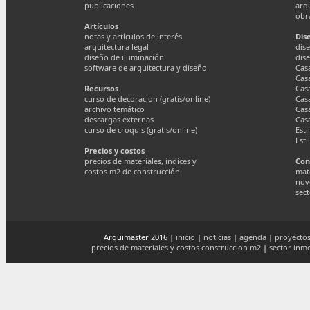
publicaciones
arq
obr
Artículos
notas y artículos de interés
Dis
arquitectura legal
dise
diseño de iluminación
dis
software de arquitectura y diseño
Cas
Cas
Recursos
Cas
curso de decoracion (gratis/online)
Cas
archivo temático
Cas
descargas externas
Cas
curso de croquis (gratis/online)
Esti
Esti
Precios y costos
precios de materiales, indices y
Con
costos m2 de construcción
mate
nov
sect
Arquimaster 2016 |
inicio
|
noticias
|
agenda
|
proyectos
precios de materiales y costos construccion m2
|
sector inmo