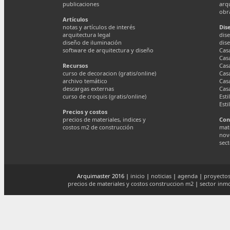
publicaciones
arq
obr
Artículos
notas y artículos de interés
Dis
arquitectura legal
dise
diseño de iluminación
dis
software de arquitectura y diseño
Cas
Cas
Recursos
Cas
curso de decoracion (gratis/online)
Cas
archivo temático
Cas
descargas externas
Cas
curso de croquis (gratis/online)
Esti
Esti
Precios y costos
precios de materiales, indices y
Con
costos m2 de construcción
mate
nov
sect
Arquimaster 2016 |
inicio
|
noticias
|
agenda
|
proyectos
precios de materiales y costos construccion m2
|
sector inmo