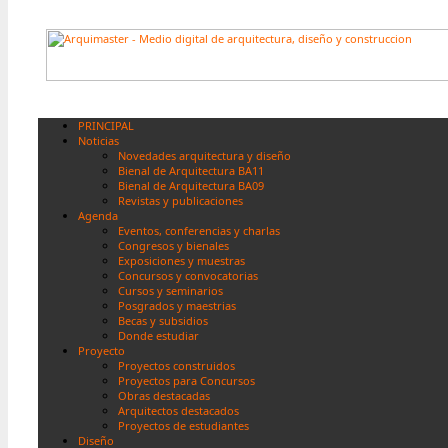
PRINCIPAL
Noticias
Novedades arquitectura y diseño
Bienal de Arquitectura BA11
Bienal de Arquitectura BA09
Revistas y publicaciones
Agenda
Eventos, conferencias y charlas
Congresos y bienales
Exposiciones y muestras
Concursos y convocatorias
Cursos y seminarios
Posgrados y maestrias
Becas y subsidios
Donde estudiar
Proyecto
Proyectos construidos
Proyectos para Concursos
Obras destacadas
Arquitectos destacados
Proyectos de estudiantes
Diseño