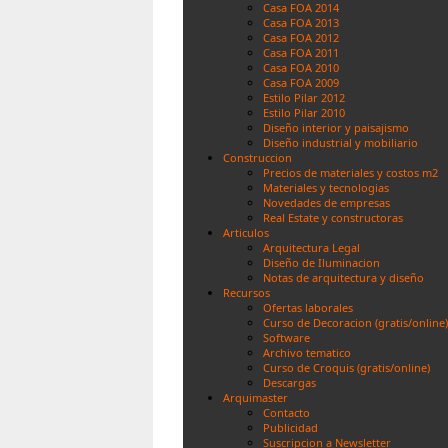
Casa FOA 2014
Casa FOA 2013
Casa FOA 2012
Casa FOA 2011
Casa FOA 2010
Casa FOA 2009
Estilo Pilar 2012
Estilo Pilar 2010
Diseño interior y paisajismo
Diseño industrial y mobiliario
Construccion
Precios de materiales y costos m2
Materiales y tecnologias
Novedades de empresas
Real Estate y constructoras
Articulos
Arquitectura Legal
Diseño de Iluminacion
Notas de arquitectura y diseño
Recursos
Ofertas laborales
Curso de Decoracion (gratis/online)
Software
Archivo tematico
Curso de Croquis (gratis/online)
Descargas
Arquimaster
Contacto
Publicidad
Suscripcion a Newsletter