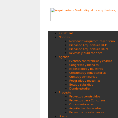
PRINCIPAL
Noticias
Novedades arquitectura y diseño
Bienal de Arquitectura BA11
Bienal de Arquitectura BA09
Revistas y publicaciones
Agenda
Eventos, conferencias y charlas
Congresos y bienales
Exposiciones y muestras
Concursos y convocatorias
Cursos y seminarios
Posgrados y maestrias
Becas y subsidios
Donde estudiar
Proyecto
Proyectos construidos
Proyectos para Concursos
Obras destacadas
Arquitectos destacados
Proyectos de estudiantes
Diseño