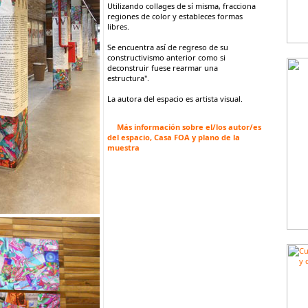
Utilizando collages de sí misma, fracciona
regiones de color y estableces formas
libres.
Se encuentra así de regreso de su
constructivismo anterior como si
deconstruir fuese rearmar una
estructura".
La autora del espacio es artista visual.
Más información sobre el/los autor/es
del espacio, Casa FOA y plano de la
muestra