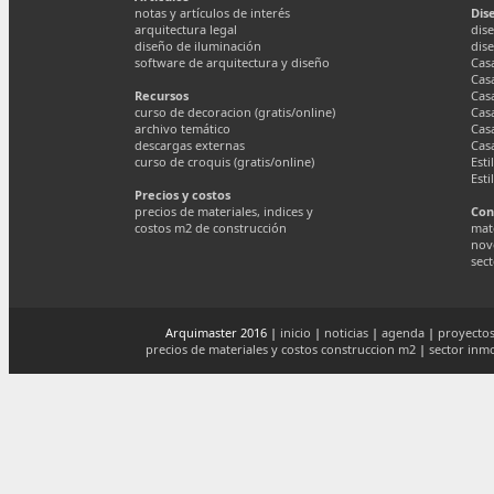
notas y artículos de interés
Dis
arquitectura legal
dise
diseño de iluminación
dis
software de arquitectura y diseño
Cas
Cas
Recursos
Cas
curso de decoracion (gratis/online)
Cas
archivo temático
Cas
descargas externas
Cas
curso de croquis (gratis/online)
Esti
Esti
Precios y costos
precios de materiales, indices y
Con
costos m2 de construcción
mate
nov
sect
Arquimaster 2016 |
inicio
|
noticias
|
agenda
|
proyectos
precios de materiales y costos construccion m2
|
sector inmo