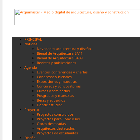
PRINCIPAL
Noticias
Novedades arquitectura y diseño
Bienal de Arquitectura BA11
Bienal de Arquitectura BA09
Revistas y publicaciones
Agenda
Eventos, conferencias y charlas
Congresos y bienales
Exposiciones y muestras
Concursos y convocatorias
Cursos y seminarios
Posgrados y maestrias
Becas y subsidios
Donde estudiar
Proyecto
Proyectos construidos
Proyectos para Concursos
Obras destacadas
Arquitectos destacados
Proyectos de estudiantes
Diseño