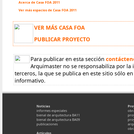
Acerca de Casa FOA 2011
Ver más espacios de Casa FOA 2011
VER MÁS CASA FOA
PUBLICAR PROYECTO
Para publicar en esta sección
contácten
Arquimaster no se responsabiliza por la
terceros, la que se publica en este sitio sólo 
informativo.
Noticias
Pro
informes especiales
obr
bienal de arquitectura BA11
pro
bienal de arquitectura BA09
pro
publicaciones
arq
obr
Artículos