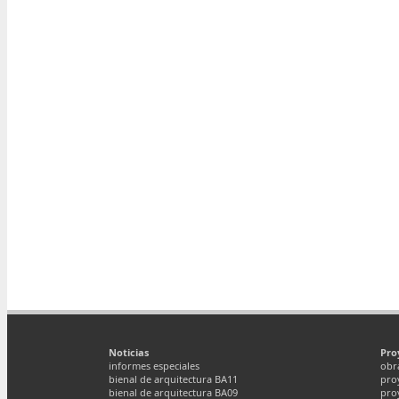
Noticias
Pro
informes especiales
obr
bienal de arquitectura BA11
pro
bienal de arquitectura BA09
pro