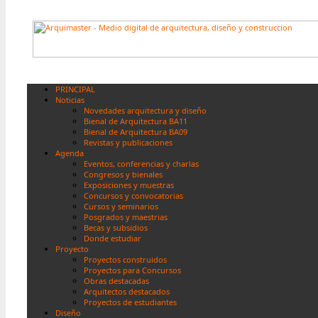
PRINCIPAL
Noticias
Novedades arquitectura y diseño
Bienal de Arquitectura BA11
Bienal de Arquitectura BA09
Revistas y publicaciones
Agenda
Eventos, conferencias y charlas
Congresos y bienales
Exposiciones y muestras
Concursos y convocatorias
Cursos y seminarios
Posgrados y maestrias
Becas y subsidios
Donde estudiar
Proyecto
Proyectos construidos
Proyectos para Concursos
Obras destacadas
Arquitectos destacados
Proyectos de estudiantes
Diseño