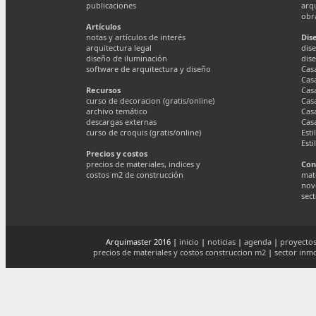
publicaciones
arq
obr
Artículos
notas y artículos de interés
Dis
arquitectura legal
dise
diseño de iluminación
dis
software de arquitectura y diseño
Cas
Cas
Recursos
Cas
curso de decoracion (gratis/online)
Cas
archivo temático
Cas
descargas externas
Cas
curso de croquis (gratis/online)
Esti
Esti
Precios y costos
precios de materiales, indices y
Con
costos m2 de construcción
mate
nov
sect
Arquimaster 2016 |
inicio
|
noticias
|
agenda
|
proyectos
precios de materiales y costos construccion m2
|
sector inmo