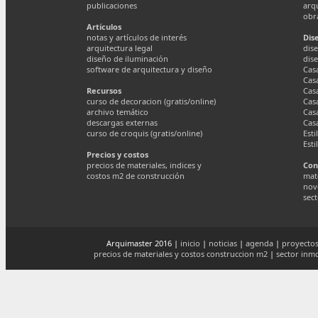
publicaciones
arq
obr
Artículos
notas y artículos de interés
Dis
arquitectura legal
dise
diseño de iluminación
dis
software de arquitectura y diseño
Cas
Cas
Recursos
Cas
curso de decoracion (gratis/online)
Cas
archivo temático
Cas
descargas externas
Cas
curso de croquis (gratis/online)
Esti
Esti
Precios y costos
precios de materiales, indices y
Con
costos m2 de construcción
mate
nov
sect
Arquimaster 2016 |
inicio
|
noticias
|
agenda
|
proyectos
precios de materiales y costos construccion m2
|
sector inmo