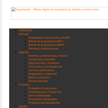
PRINCIPAL
Noticias
Novedades arquitectura y diseño
Bienal de Arquitectura BA11
Bienal de Arquitectura BA09
Revistas y publicaciones
Agenda
Eventos, conferencias y charlas
Congresos y bienales
Exposiciones y muestras
Concursos y convocatorias
Cursos y seminarios
Posgrados y maestrias
Becas y subsidios
Donde estudiar
Proyecto
Proyectos construidos
Proyectos para Concursos
Obras destacadas
Arquitectos destacados
Proyectos de estudiantes
Diseño