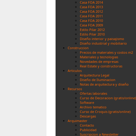
Casa FOA 2014
Casa FOA 2013
Casa FOA 2012
Casa FOA 2011
Casa FOA 2010
Casa FOA 2009
Estilo Pilar 2012
Estilo Pilar 2010
Diseño interior y paisajismo
Diseño industrial y mobiliario
Construccion
Precios de materiales y costos m2
Materiales y tecnologias
Novedades de empresas
Real Estate y constructoras
Articulos
Arquitectura Legal
Diseño de Iluminacion
Notas de arquitectura y diseño
Recursos
Ofertas laborales
Curso de Decoracion (gratis/online)
Software
Archivo tematico
Curso de Croquis (gratis/online)
Descargas
Arquimaster
Contacto
Publicidad
Suscripcion a Newsletter