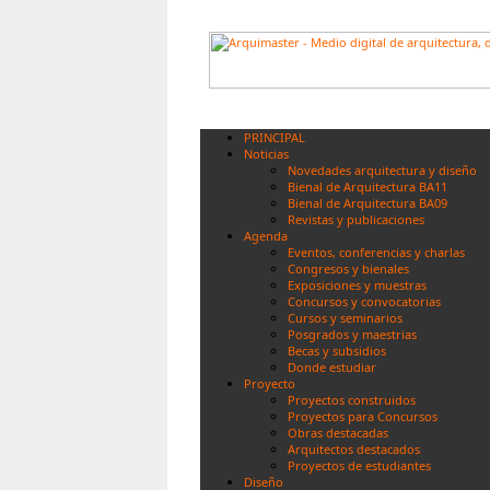
PRINCIPAL
Noticias
Novedades arquitectura y diseño
Bienal de Arquitectura BA11
Bienal de Arquitectura BA09
Revistas y publicaciones
Agenda
Eventos, conferencias y charlas
Congresos y bienales
Exposiciones y muestras
Concursos y convocatorias
Cursos y seminarios
Posgrados y maestrias
Becas y subsidios
Donde estudiar
Proyecto
Proyectos construidos
Proyectos para Concursos
Obras destacadas
Arquitectos destacados
Proyectos de estudiantes
Diseño