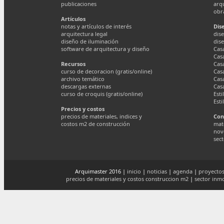
publicaciones
arq
obr
Artículos
notas y artículos de interés
Dis
arquitectura legal
dise
diseño de iluminación
dis
software de arquitectura y diseño
Cas
Cas
Recursos
Cas
curso de decoracion (gratis/online)
Cas
archivo temático
Cas
descargas externas
Cas
curso de croquis (gratis/online)
Esti
Esti
Precios y costos
precios de materiales, indices y
Con
costos m2 de construcción
mate
nov
sect
Arquimaster 2016 |
inicio
|
noticias
|
agenda
|
proyectos
precios de materiales y costos construccion m2
|
sector inmo