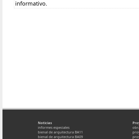
informativo.
Noticias
Pro
informes especiales
obr
bienal de arquitectura BA11
pro
bienal de arquitectura BA09
pro