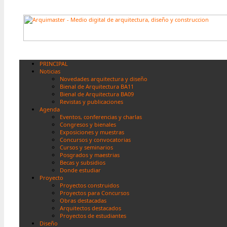
PRINCIPAL
Noticias
Novedades arquitectura y diseño
Bienal de Arquitectura BA11
Bienal de Arquitectura BA09
Revistas y publicaciones
Agenda
Eventos, conferencias y charlas
Congresos y bienales
Exposiciones y muestras
Concursos y convocatorias
Cursos y seminarios
Posgrados y maestrias
Becas y subsidios
Donde estudiar
Proyecto
Proyectos construidos
Proyectos para Concursos
Obras destacadas
Arquitectos destacados
Proyectos de estudiantes
Diseño