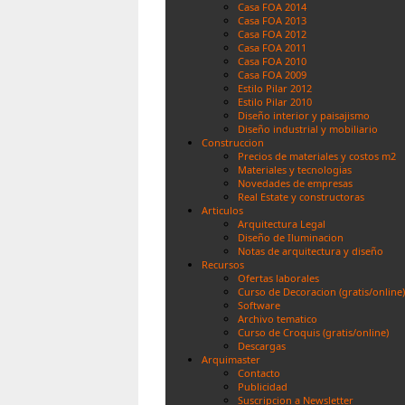
Casa FOA 2014
Casa FOA 2013
Casa FOA 2012
Casa FOA 2011
Casa FOA 2010
Casa FOA 2009
Estilo Pilar 2012
Estilo Pilar 2010
Diseño interior y paisajismo
Diseño industrial y mobiliario
Construccion
Precios de materiales y costos m2
Materiales y tecnologias
Novedades de empresas
Real Estate y constructoras
Articulos
Arquitectura Legal
Diseño de Iluminacion
Notas de arquitectura y diseño
Recursos
Ofertas laborales
Curso de Decoracion (gratis/online)
Software
Archivo tematico
Curso de Croquis (gratis/online)
Descargas
Arquimaster
Contacto
Publicidad
Suscripcion a Newsletter