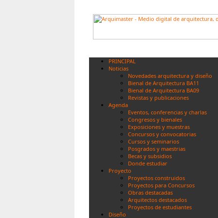
PRINCIPAL
Noticias
Novedades arquitectura y diseño
Bienal de Arquitectura BA11
Bienal de Arquitectura BA09
Revistas y publicaciones
Agenda
Eventos, conferencias y charlas
Congresos y bienales
Exposiciones y muestras
Concursos y convocatorias
Cursos y seminarios
Posgrados y maestrias
Becas y subsidios
Donde estudiar
Proyecto
Proyectos construidos
Proyectos para Concursos
Obras destacadas
Arquitectos destacados
Proyectos de estudiantes
Diseño