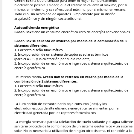
Green Box
ha sido diseñado para tener el mejor comportamiento
bioclimático posible. Es decir, que el edificio se caliente al máximo, por si
mismo, en invierno, y se refresque al máximo, por si mismo, en verano.
Todo ello, sin necesidad de aparatos. Simplemente por su diseño
arquitectónico y sin ningún coste adicional.
Autosuficiencia energética
Green Box
tiene un consumo energético cero de energías convencionales.
Green Box se calienta en invierno por medio de la combinación de 3
sistemas diferentes:
1. Correcto diseño bioclimático
2. Incorporación de un sistema de captores solares térmicos
(para el A.C.S. y la calefacción por suelo radiante)
3. Incorporación de un económico e ingenioso sistema arquitectónico de
energía geotérmica.
Del mismo modo,
Green Box se refresca en verano por medio de la
combinación de 2 sistemas diferentes:
1. Correcto diseño bioclimático
2. Incorporación de un económico e ingenioso sistema arquitectónico de
energía geotérmica.
La iluminación de extraordinario bajo consumo (leds), y los
electrodomésticos de alta eficiencia energética, se alimentan por la
electricidad generada por los captores fotovoltaicos.
La energía necesaria para la calefacción del suelo radiante y el agua caliente
sanitaria procede de la combinación de un sistema geotérmico y un sistema
solar. No es necesaria la utilización de ningún otro sistema, ni conexión a la