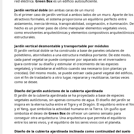
red eléctrica.
Green Box
es un edificio autosuficiente.
Jardín vertical doble
(en ambas caras de un muro)
Es el primer caso de jardín vertical a ambos lados de un muro. Aparte de los
atractivos formales, el sistema proporciona un equilibrio perfecto entre
aislamiento, inercia térmica, transpirabilidad, oxigenación, e iluminación. De
hecho es un primer paso de cómo manipular elementos vegetales vivos,
como envolventes arquitectónicas y elementos compositivos arquitectónicos
estructurales.
Jardín vertical desmontable y transportable por módulos
El jardín vertical doble se ha construido a base de paneles celulares de
polietileno, atornillados a una estructura metálica portante. De este modo,
cada panel vegetal se puede componer por separado en el invernadero
(para controlar su diseño y estimular el crecimiento de las especies
vegetales), y trasladarse al edificio cuando sea necesario (con plantas ya
crecidas). Del mismo modo, se puede extraer cada panel vegetal del edificio,
con el fin de trasladarlo a otro lugar, repararse y reutilizarse, tantas veces
como se desee.
Diseño del jardín autóctono de la cubierta ajardinada
El jardín de la cubierta ajardinada se ha proyectado a base de especies
vegetales autóctonas, sin apenas consumo de agua. El diseño del jardín se
inspira en la eterna lucha entre el Tigre y el Dragón. El equilibrio entre el Yin
y el Yang, que simboliza la actividad humana en la Tierra. Un guiño que
simboliza el deseo de
Green Box
de ofrecer un camino sensato para
conseguir otra arquitectura. Una arquitectura que permita el equilibrio
entre los seres vivos, y el equilibrio de los seres vivos con el planeta.
Diseño de la cubierta ajardinada inclinada como continuidad del suelo