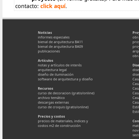
contacto:
click aquí
.
Noticias
Pro
informes especiales
obr
bienal de arquitectura BA11
pro
bienal de arquitectura BA09
pro
publicaciones
arq
obr
Artículos
notas y artículos de interés
Dis
arquitectura legal
dise
diseño de iluminación
dis
software de arquitectura y diseño
Cas
Cas
Recursos
Cas
curso de decoracion (gratis/online)
Cas
archivo temático
Cas
descargas externas
Cas
curso de croquis (gratis/online)
Esti
Esti
Precios y costos
precios de materiales, indices y
Con
costos m2 de construcción
mate
nov
sect