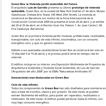
Green Box, la Vivienda-Jardín sostenible del Futuro
El arquitecto
Luis de Garrido
presenta su último
prototipo de vivienda
sostenible
, Green Box, en la ciudad de New York (martes 21 de abril, Museo
Glasshouse, Chelsea Arts Tower, 545 West 25th Street). La vivienda se
construirá en Barcelona con motivo de la Feria Internacional de la
Construcción Construmat 2009 (se presenta el lunes 20 de abril, y se exhibe
del 20 al 25 de abril, en el Recinto Gran Via. Palacio 1. Av. Joan Carles I, 58.
Fira Catalunya. Barcelona).
Green Box es la primera Vivienda-Jardín modular, prefabricada, reutilizable,
transportable, con ciclo de vida infinito, bioclimática, con un consumo
energético cero, y que no genera residuos.
Debido a sus avanzadas características Green Box se construirá tan solo en
15 días (del 4 al 19 de abril), y el proceso podrá verse en tiempo real en
internet.
El edificio incluye en su interior una Exposición Multimedia de Proyectos de
Arquitectura Sostenible y Vivienda Social Sostenible, de Luis de Garrido
("Arquitecto del año 2008" por la ISBA) "Naturalezas Artificiales VI".
Innovaciones mas destacadas en Green Box
Ciclo de vida infinito
Todos los componentes de
Green Box
han sido diseñados para montarse en
seco a base de tronillos, clavos y por presión. De este modo se pueden
extraer fácilmente del edificio, para poder ser reparados, reutilizados o
restituidos. De este modo, el edificio puede perdurar hasta el infinito, con
muy bajo consumo energético.