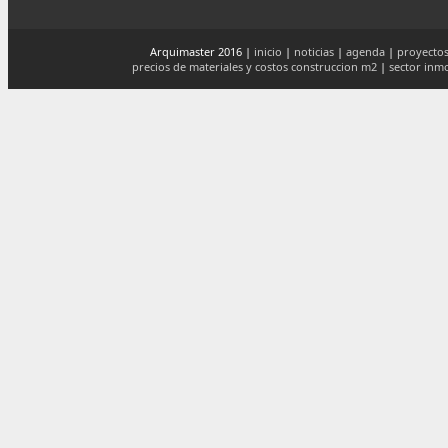
Arquimaster 2016 |
inicio
|
noticias
|
agenda
|
proyectos
precios de materiales y costos construccion m2
|
sector inmo