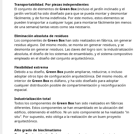
Transportabilidad. Por piezas independientes
El conjunto de elementos de
Green Box
(incluso el jardín inclinado y el
jardín vertical) ha sido diseñado para que se pueda montar y desmontar
fácilmente, y de forma indefinida. Por este motivo, estos elementos se
pueden transportar a cualquier lugar, para montarse fácilmente (en menos
de una semana) tantas veces como sea necesario.
Eliminación absoluta de residuos
Los componentes de
Green Box
han sido realizados en fábrica, sin generar
residuo alguno. Del mismo modo, se monta sin generar residuos, y se
desmonta sin generar residuos. Las claves del logro son: la industrialización
absoluta, el diseño de los sistemas de ensamblado, y el sistema compositivo
empleado en el diseño del conjunto arquitectónico.
Flexibilidad extrema
Debido a su diseño,
Green Box
puede ampliarse, reducirse, o incluso
adoptar otros tipo de configuración arquitectónica. Del mismo modo, el
interior de
Green Box
es diáfano, y ha sido diseñado para adoptar
cualquier distribución posible de compartimentación y reconfiguración
espacial.
Industrialización total
Todos los componentes de
Green Box
han sido realizados en fábricas
diferentes. Estos componentes se han ensamblado en la ubicación del
edificio, obteniendo el edificio. Ni un solo componente se ha realizado "in
situ". Por supuesto, esto obliga a la realización de un buen proyecto
arquitectónico.
Alto grado de bioclimatismo