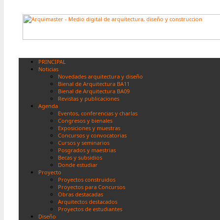
PRINCIPAL
Noticias
Novedades arquitectura y diseño
Bienal de Arquitectura BA11
Bienal de Arquitectura BA09
Revistas y publicaciones
Agenda
Eventos, conferencias y charlas
Congresos y bienales
Exposiciones y muestras
Concursos y convocatorias
Cursos y seminarios
Posgrados y maestrias
Becas y subsidios
Donde estudiar
Proyecto
Proyectos construidos
Proyectos para Concursos
Obras destacadas
Arquitectos destacados
Proyectos de estudiantes
Diseño