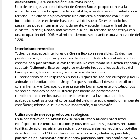
circundante
(100% edificación/100% zona verde)
Uno de los objetivos en el diseño de
Green Box
es proporcionar a la
vivienda una cubierta ajardinada transitable, a modo de continuidad con el
terreno. Por ello se ha proyectado una cubierta ajardinada con 12º de
inclinación que se extiende hasta el nivel del suelo. De este modo los
paseantes pueden caminar cómodamente, y acceder hasta el final de la
cubierta. Es decir,
Green Box
permite que en un terreno se construya con
una ocupación del 100%, y al mismo tiempo, se garantice una zona verde del
100%.
Interiorismo reversible
Todos los acabados interiores de
Green Box
son reversibles. Es decir, se
pueden retirar, recuperar y sustituir fácilmente. Todos los acabados se han
ensamblado por presión, o con tornillos. De este modo se pueden reparar, y
sustituir fácilmente. Este concepto se extiende incluso a los acabados del
baño y cocina, los sanitarios y el mobiliario de la cocina.
El interiorismo se ha inspirado en los 12 signos del zodiaco europeo y los 12
animales del zodiaco chino. Un guiño que simboliza el deseado equilibrio
con la Tierra, y el Cosmos, que se pretende lograr con este prototipo. Los
signos del zodiaco se han ilustrado por medio de perforaciones
retroiluminadas en los paramentos interiores. La luz dorada de los
acabados, contrasta con el color azul del cielo interior, creando un ambiente
ensoñador, místico, que invita a la meditación, y la reflexión.
Utilización de nuevos productos ecológicos
En la construcción de
Green Box
se han utilizado nuevos productos
ecológicos de reciente fabricación, y muy innovadores (aislantes reciclando
toallitas de aviones, aislantes reciclando vasos, aislantes reciclando botellas
de vidrio, paneles ECO reciclando vidrios, tornillos, chatarra, panelate,
paneles de policarbonato estrusionado, panelate, pinturas ecológicas GEA,