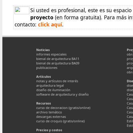
Si usted es profesional, este es su espaci
proyecto
(en forma gratuita). Para más inf
contacto:
click aquí
.
Noticias
Pro
informes especiales
obr
bienal de arquitectura BA11
pro
bienal de arquitectura BA09
pro
publicaciones
arq
obr
Artículos
notas y artículos de interés
Dis
arquitectura legal
dise
diseño de iluminación
dis
software de arquitectura y diseño
Cas
Cas
Recursos
Cas
curso de decoracion (gratis/online)
Cas
archivo temático
Cas
descargas externas
Cas
curso de croquis (gratis/online)
Esti
Esti
Precios y costos