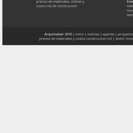
precios de materiales, indices y
Con
costos m2 de construcción
mate
nov
sect
Arquimaster 2016 |
inicio
|
noticias
|
agenda
|
proyectos
precios de materiales y costos construccion m2
|
sector inmo