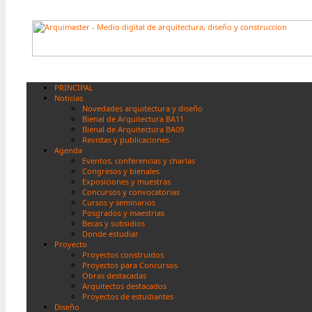
PRINCIPAL
Noticias
Novedades arquitectura y diseño
Bienal de Arquitectura BA11
Bienal de Arquitectura BA09
Revistas y publicaciones
Agenda
Eventos, conferencias y charlas
Congresos y bienales
Exposiciones y muestras
Concursos y convocatorias
Cursos y seminarios
Posgrados y maestrias
Becas y subsidios
Donde estudiar
Proyecto
Proyectos construidos
Proyectos para Concursos
Obras destacadas
Arquitectos destacados
Proyectos de estudiantes
Diseño