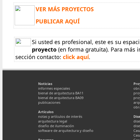
VER MÁS PROYECTOS
PUBLICAR AQUÍ
Si usted es profesional, este es su espac
proyecto
(en forma gratuita). Para más i
sección contacto:
click aquí
.
Noticias
Pro
informes especiales
obr
bienal de arquitectura BA11
pro
bienal de arquitectura BA09
pro
publicaciones
arq
obr
Artículos
notas y artículos de interés
Dis
arquitectura legal
dise
diseño de iluminación
dis
software de arquitectura y diseño
Cas
Cas
Recursos
Cas