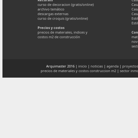
curso de decoracion (gratis/online)
Cas
archivo temático
Cas
descargas externas
Cas
curso de croquis (gratis/online)
Esti
Esti
Precios y costos
precios de materiales, indices y
Con
costos m2 de construcción
mate
nov
sect
Arquimaster 2016 |
inicio
|
noticias
|
agenda
|
proyectos
precios de materiales y costos construccion m2
|
sector inmo