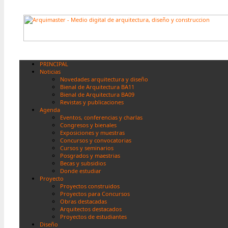
PRINCIPAL
Noticias
Novedades arquitectura y diseño
Bienal de Arquitectura BA11
Bienal de Arquitectura BA09
Revistas y publicaciones
Agenda
Eventos, conferencias y charlas
Congresos y bienales
Exposiciones y muestras
Concursos y convocatorias
Cursos y seminarios
Posgrados y maestrias
Becas y subsidios
Donde estudiar
Proyecto
Proyectos construidos
Proyectos para Concursos
Obras destacadas
Arquitectos destacados
Proyectos de estudiantes
Diseño