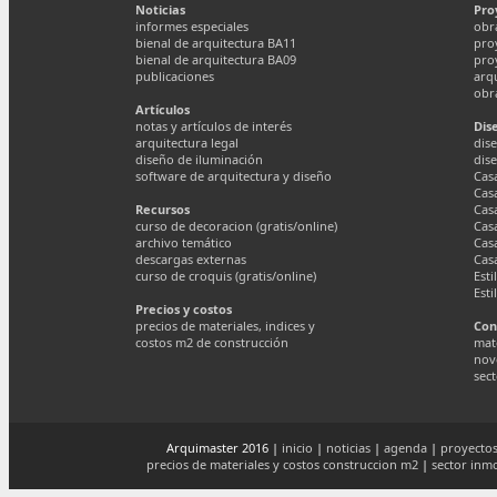
Noticias
Pro
informes especiales
obr
bienal de arquitectura BA11
pro
bienal de arquitectura BA09
pro
publicaciones
arq
obr
Artículos
notas y artículos de interés
Dis
arquitectura legal
dise
diseño de iluminación
dis
software de arquitectura y diseño
Cas
Cas
Recursos
Cas
curso de decoracion (gratis/online)
Cas
archivo temático
Cas
descargas externas
Cas
curso de croquis (gratis/online)
Esti
Esti
Precios y costos
precios de materiales, indices y
Con
costos m2 de construcción
mate
nov
sect
Arquimaster 2016 |
inicio
|
noticias
|
agenda
|
proyectos
precios de materiales y costos construccion m2
|
sector inmo