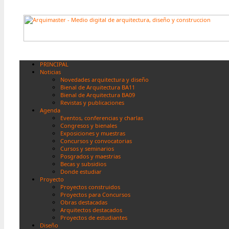
PRINCIPAL
Noticias
Novedades arquitectura y diseño
Bienal de Arquitectura BA11
Bienal de Arquitectura BA09
Revistas y publicaciones
Agenda
Eventos, conferencias y charlas
Congresos y bienales
Exposiciones y muestras
Concursos y convocatorias
Cursos y seminarios
Posgrados y maestrias
Becas y subsidios
Donde estudiar
Proyecto
Proyectos construidos
Proyectos para Concursos
Obras destacadas
Arquitectos destacados
Proyectos de estudiantes
Diseño