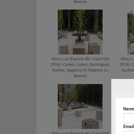
Bianco)
Aire y Luz (Espacio 48 / Casa FOA
Aire y 
2016) / Caram, Lopez, Dominguez,
2016) /
Kucher, Segoura (© Federico Lo
Kucher
Bianco)
Aire y Luz (Espacio 48 / Casa FOA
Aire y 