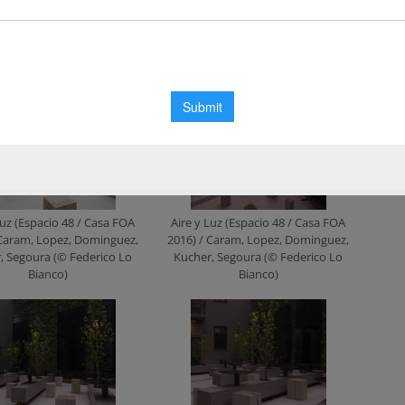
 Caram, Lopez, Dominguez,
2016) / Caram, Lopez, Dominguez,
, Segoura (© Federico Lo
Kucher, Segoura (© Federico Lo
Bianco)
Bianco)
Luz (Espacio 48 / Casa FOA
Aire y Luz (Espacio 48 / Casa FOA
 Caram, Lopez, Dominguez,
2016) / Caram, Lopez, Dominguez,
, Segoura (© Federico Lo
Kucher, Segoura (© Federico Lo
Bianco)
Bianco)