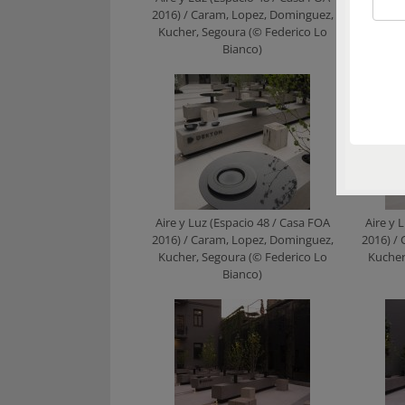
2016) / Caram, Lopez, Dominguez,
2016) /
Kucher, Segoura (© Federico Lo
Kucher
Bianco)
Aire y Luz (Espacio 48 / Casa FOA
Aire y 
2016) / Caram, Lopez, Dominguez,
2016) /
Kucher, Segoura (© Federico Lo
Kucher
Bianco)