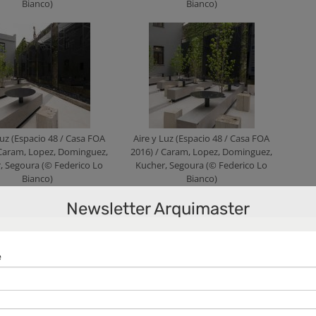
Bianco)
Bianco)
Luz (Espacio 48 / Casa FOA
Aire y Luz (Espacio 48 / Casa FOA
 Caram, Lopez, Dominguez,
2016) / Caram, Lopez, Dominguez,
, Segoura (© Federico Lo
Kucher, Segoura (© Federico Lo
Bianco)
Bianco)
Newsletter Arquimaster
Luz (Espacio 48 / Casa FOA
Aire y Luz (Espacio 48 / Casa FOA