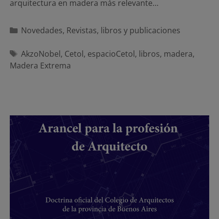
arquitectura en madera más relevante…
Categorías
Novedades
,
Revistas, libros y publicaciones
Etiquetas
AkzoNobel
,
Cetol
,
espacioCetol
,
libros
,
madera
,
Madera Extrema