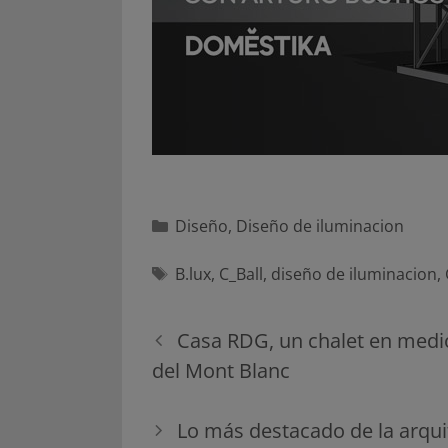
Categorías
Diseño
,
Diseño de iluminacion
Etiquetas
B.lux
,
C_Ball
,
diseño de iluminacion
,
Navegación
Casa RDG, un chalet en med
de
del Mont Blanc
entradas
Lo más destacado de la arqui