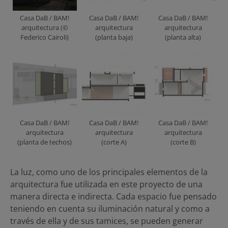
Casa DaB / BAM!
Casa DaB / BAM!
Casa DaB / BAM!
arquitectura (©
arquitectura
arquitectura
Federico Cairoli)
(planta baja)
(planta alta)
Casa DaB / BAM!
Casa DaB / BAM!
Casa DaB / BAM!
arquitectura
arquitectura
arquitectura
(planta de techos)
(corte A)
(corte B)
La luz, como uno de los principales elementos de la
arquitectura fue utilizada en este proyecto de una
manera directa e indirecta. Cada espacio fue pensado
teniendo en cuenta su iluminación natural y como a
través de ella y de sus tamices, se pueden generar