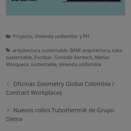
Categorías
Proyecto
,
Vivienda unifamiliar y PH
Etiquetas
arquitectura sustentable
,
BAM! arquitectura
,
casa
sustentable
,
Escobar
,
Gonzalo Bardach
,
Matías
Mosquera
,
sustentable
,
vivienda unifamiliar
Navegación
Oficinas Geometry Global Colombia /
de
Contract Workplaces
entradas
Nuevos rollos Tubotherm® de Grupo
Dema