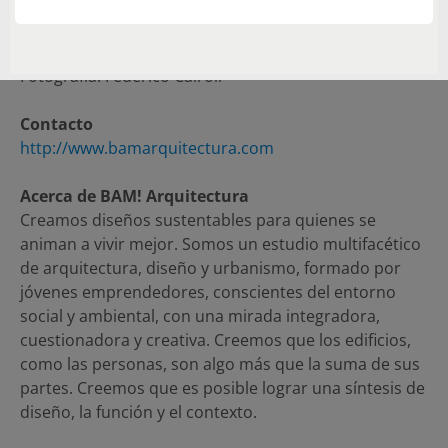
Superficies: 220 m2 cubiertos, 40 m2 semicubiertos
Superficies cubiertas verdes: 50 m2
Año: 2016
Fotografía: Federico Cairoli
Contacto
http://www.bamarquitectura.com
Acerca de BAM! Arquitectura
Creamos diseños sustentables para quienes se
animan a vivir mejor. Somos un estudio multifacético
de arquitectura, diseño y urbanismo, formado por
jóvenes emprendedores, conscientes del entorno
social y ambiental, con una mirada integradora,
cuestionadora y creativa. Creemos que los edificios,
como las personas, son algo más que la suma de sus
partes. Creemos que es posible lograr una síntesis de
diseño, la función y el contexto.