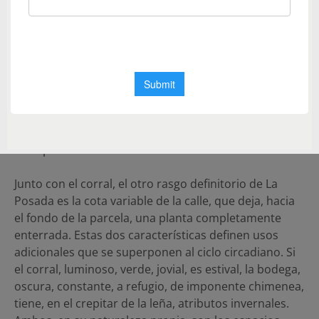
atrae vigoroso las estancias de uso diurno. Se trata
aquí de una lectura transversal de la casa, que abre
espacios, en una relación de continuidad que salva,
con gradas habitables, el desnivel que ha impedido
un encuentro largamente anhelado. La ubicación de
la cocina, el comedor, baño y dormitorio principal
responden a la misma estrategia, de manera que la
mayor parte del programa residencial se concentra
en la planta intermedia.
Junto con el corral, el otro rasgo definitorio de La
Posada es la cota variable de la calle, que deja, hacia
el fondo de la parcela, una planta completamente
enterrada. Estas dos características definen usos
adicionales que se superponen al ciclo circadiano. Si
el corral, luminoso, verde, jovial, es estival, la bodega,
oscura, constante, a refugio, de imponente chimenea,
tiene, en el crepitar de la leña, atributos invernales.