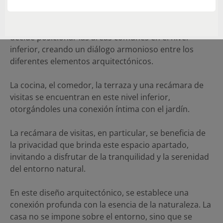
los espacios.
Para lograr este anhelo de verdor y naturaleza, se
decide posicionar las áreas comunes en el nivel
inferior, creando un diálogo armonioso entre los
diferentes elementos arquitectónicos.
La cocina, el comedor, la terraza y una recámara de
visitas se encuentran en este nivel inferior,
otorgándoles una conexión íntima con el jardín.
La recámara de visitas, en particular, se beneficia de
la privacidad que brinda este espacio apartado,
invitando a disfrutar de la tranquilidad y la serenidad
del entorno natural.
En este diseño arquitectónico, se establece una
conexión profunda con la esencia de la naturaleza. La
casa no se impone sobre el entorno, sino que se