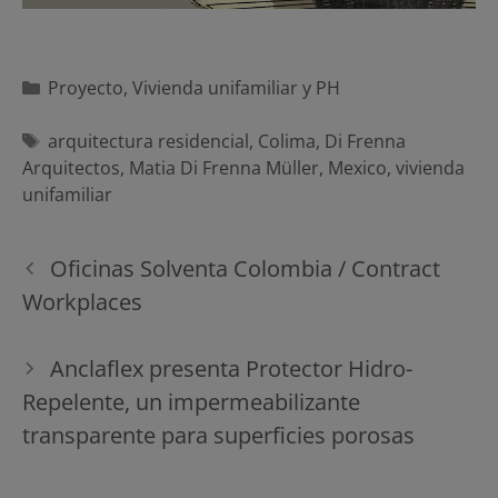
Categorías
Proyecto
,
Vivienda unifamiliar y PH
Etiquetas
arquitectura residencial
,
Colima
,
Di Frenna
Arquitectos
,
Matia Di Frenna Müller
,
Mexico
,
vivienda
unifamiliar
Navegación
Oficinas Solventa Colombia / Contract
de
Workplaces
entradas
Anclaflex presenta Protector Hidro-
Repelente, un impermeabilizante
transparente para superficies porosas