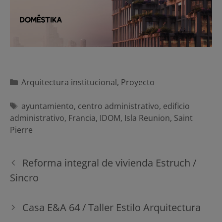
Categorías
Arquitectura institucional
,
Proyecto
Etiquetas
ayuntamiento
,
centro administrativo
,
edificio
administrativo
,
Francia
,
IDOM
,
Isla Reunion
,
Saint
Pierre
Navegación
Reforma integral de vivienda Estruch /
de
Sincro
entradas
Casa E&A 64 / Taller Estilo Arquitectura