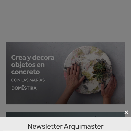
Cl
th
Newsletter Arquimaster