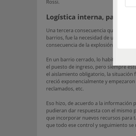
Rossi.
Logística interna, para co
Una tercera consecuencia que trajo el 
barrios, fue la necesidad de una nueva 
consecuencia de la explosión de las co
En un barrio cerrado, lo habitual era 
el puesto de ingreso, pero siempre es
el aislamiento obligatorio, la situaci
creció exponencialmente y empezaron 
reclamados, etc.
Eso hizo, de acuerdo a la información 
pudieran dar respuesta con el mismo p
que incorporar nuevos recursos para t
que todo ese control y seguimiento se re