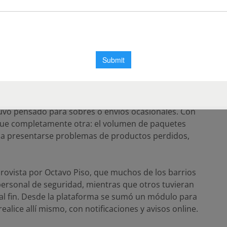
mpras online
confinamiento, en la administración de consorcios y
posición, dedicada a la logística interna, como
mpras online.
que la correspondencia fuera recibida directamente en
tuvo pensado para sobres o envíos ocasionales. Con
ón fue completamente otra: el volumen de paquetes
a presentarse problemas de productos perdidos,
provista por Octavo Piso, que muchos de los barrios
ersonal de seguridad, mientras que otros tuvieran
al fin. Desde la plataforma se sumó un módulo para
alice allí mismo, con notificaciones y avisos online.