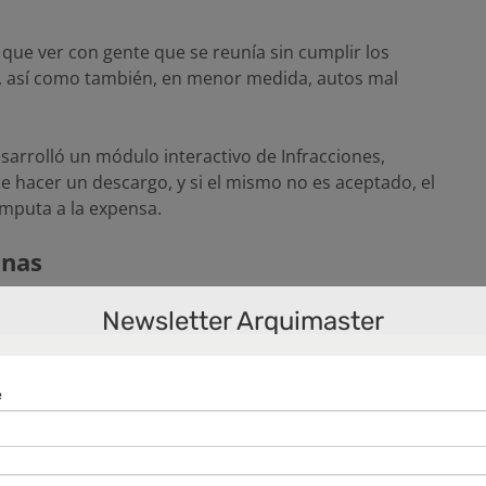
que ver con gente que se reunía sin cumplir los
, así como también, en menor medida, autos mal
esarrolló un módulo interactivo de Infracciones,
e hacer un descargo, y si el mismo no es aceptado, el
imputa a la expensa.
inas
 la necesidad de incorporar un botón para denunciar
Newsletter Arquimaster
rolló, a pedido de los administradores, en el segundo
un propietario o a alguien del consejo, denunciar un lote
stas fiestas. Eso envía una notificación inmediata a la
an ir en el momento a corroborar la situación»
, explica