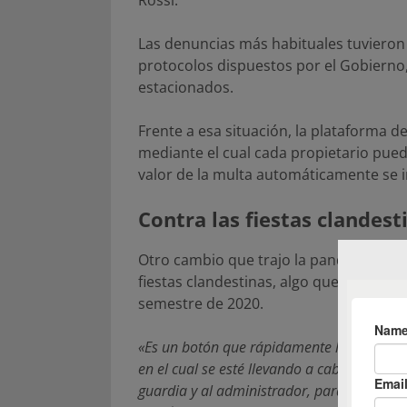
Las denuncias más habituales tuvieron 
protocolos dispuestos por el Gobierno
estacionados.
Frente a esa situación, la plataforma d
mediante el cual cada propietario pued
valor de la multa automáticamente se 
Contra las fiestas clandest
Otro cambio que trajo la pandemia fue
fiestas clandestinas, algo que se desar
semestre de 2020.
«Es un botón que rápidamente le permite a 
en el cual se esté llevando a cabo una de e
guardia y al administrador, para que pued