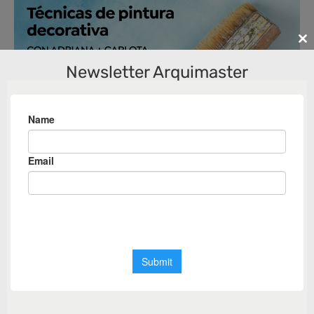
Cl
th
Newsletter Arquimaster
m