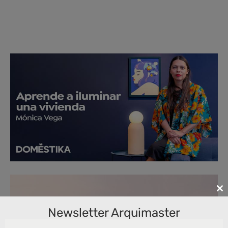
Cl
th
Newsletter Arquimaster
m