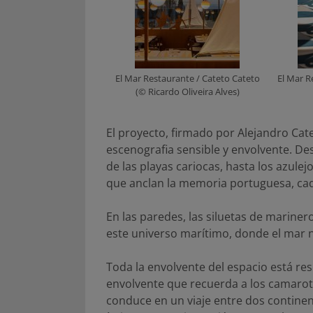
El Mar Restaurante / Cateto Cateto
El Mar R
(© Ricardo Oliveira Alves)
El proyecto, firmado por Alejandro Cat
escenografia sensible y envolvente. Des
de las playas cariocas, hasta los azulej
que anclan la memoria portuguesa, cada
En las paredes, las siluetas de marine
este universo marítimo, donde el mar n
Toda la envolvente del espacio está re
envolvente que recuerda a los camarote
conduce en un viaje entre dos continen