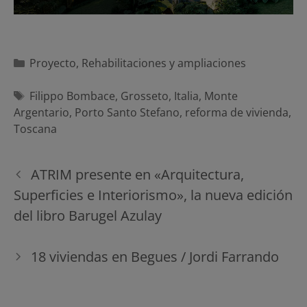
Categorías
Proyecto
,
Rehabilitaciones y ampliaciones
Etiquetas
Filippo Bombace
,
Grosseto
,
Italia
,
Monte
Argentario
,
Porto Santo Stefano
,
reforma de vivienda
,
Toscana
Navegación
ATRIM presente en «Arquitectura,
de
Superficies e Interiorismo», la nueva edición
entradas
del libro Barugel Azulay
18 viviendas en Begues / Jordi Farrando