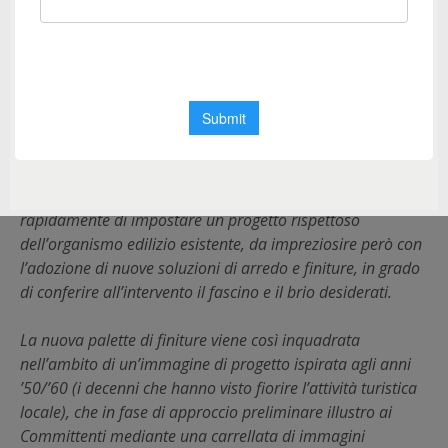
dai Committenti per ritrarre la bellezza della casa di
recente acquistata al Monte Argentario.
E’ proprio questa affermazione a definire il layout di una
bella avventura di progetto condotta con passione e
divertimento nel tentativo di riverberare i sapori del
paesaggio circostante anche all’interno dell’abitazione.
Piuttosto che procedere a un intervento radicale si decide
rapidamente di impostare un progetto rispettoso
dell’organismo edilizio esistente, da impreziosire però con
l’adozione di nuove soluzioni di arredo e finiture, in grado
di conferire all’intervento il fascino e il brio desiderati.
La nuova palette di finiture viene così inquadrata
nell’ambito di un’immagine di progetto ispirata agli anni
’50/’60 (i decenni che hanno visto fiorire l’attività turistica
locale), che in fase di approccio preliminare illustro ai
Committenti mediante una carrellata di immagini