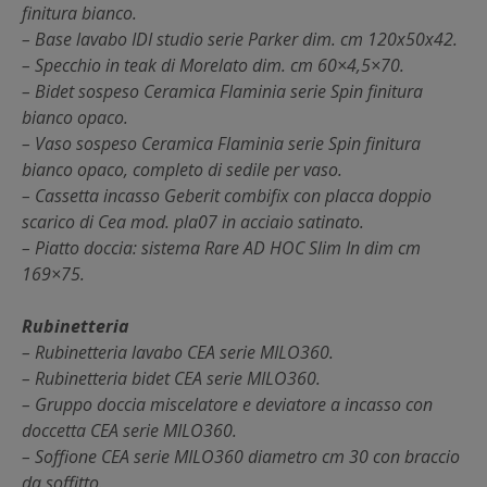
finitura bianco.
– Base lavabo IDI studio serie Parker dim. cm 120x50x42.
– Specchio in teak di Morelato dim. cm 60×4,5×70.
– Bidet sospeso Ceramica Flaminia serie Spin finitura
bianco opaco.
– Vaso sospeso Ceramica Flaminia serie Spin finitura
bianco opaco, completo di sedile per vaso.
– Cassetta incasso Geberit combifix con placca doppio
scarico di Cea mod. pla07 in acciaio satinato.
– Piatto doccia: sistema Rare AD HOC Slim In dim cm
169×75.
Rubinetteria
– Rubinetteria lavabo CEA serie MILO360.
– Rubinetteria bidet CEA serie MILO360.
– Gruppo doccia miscelatore e deviatore a incasso con
doccetta CEA serie MILO360.
– Soffione CEA serie MILO360 diametro cm 30 con braccio
da soffitto.