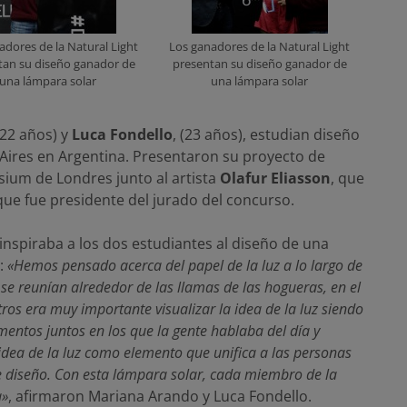
adores de la Natural Light
Los ganadores de la Natural Light
tan su diseño ganador de
presentan su diseño ganador de
una lámpara solar
una lámpara solar
 (22 años) y
Luca Fondello
, (23 años), estudian diseño
 Aires en Argentina. Presentaron su proyecto de
sium de Londres junto al artista
Olafur Eliasson
, que
que fue presidente del jurado del concurso.
 inspiraba a los dos estudiantes al diseño de una
n:
«Hemos pensado acerca del papel de la luz a lo largo de
se reunían alrededor de las llamas de las hogueras, en el
tros era muy importante visualizar la idea de la luz siendo
entos juntos en los que la gente hablaba del día y
idea de la luz como elemento que unifica a las personas
 diseño. Con esta lámpara solar, cada miembro de la
a»
, afirmaron Mariana Arando y Luca Fondello.