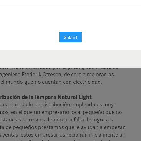
adhiere a la energía solar del sol.
ternacional de diseño
diseño con talento y jóvenes a crear una lámpara
l 75 aniversario del grupo de holding detrás
t Project se lanzó para conmemorar el hito de trabajo
condiciones de vida en todo el mundo,
hogares de las personas. VELUX Group ha colaborado
yecto mundial fundado por el prestigioso artista de
 ingeniero Frederik Ottesen, de cara a mejorar las
del mundo que no cuentan con electricidad.
tribución de la lámpara Natural Light
paras. El modelo de distribución empleado es muy
amos, en el que un empresario local pequeño que no
stancias normales debido a la falta de ingresos
erta de pequeños préstamos que le ayudan a empezar
 ventas, estos empresarios recibirán inicialmente un