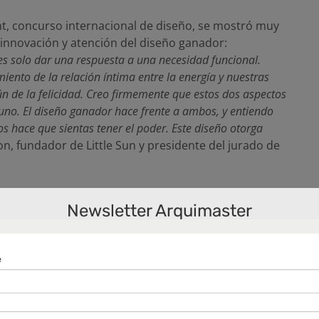
ght, concurso internacional de diseño, se mostró muy
 innovación y atención del diseño ganador:
es solo dar una respuesta a una necesidad funcional.
iento de la relación íntima entre la energía y nuestras
 de la felicidad. Creo firmemente que estos dos aspectos
uno. El diseño ganador hace frente a ambos, y entiendo
 hace que sientas tener el poder. Este diseño otorga
son, fundador de Little Sun y presidente del jurado de
ural Light
Newsletter Arquimaster
presarial, el proyecto Natural Light donará un
lares, que se comercializarán a nivel local a un
 tengan acceso a la red eléctrica y sin electricidad
 forma, el proyecto Natural Light creará
de comunidades y con ello mejorar el sustento en
a. Las lámparas solares Natural Light ayudará además a
so a gran escala de las linternas de keroseno que