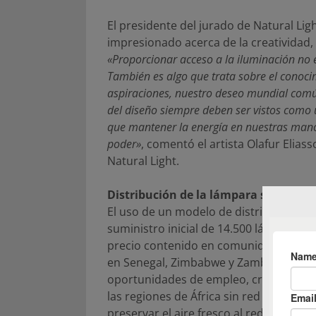
El presidente del jurado de Natural Li
impresionado acerca de la creatividad,
«Proporcionar acceso a la iluminación no 
También es algo que trata sobre el conocim
aspiraciones, nuestro deseo mundial común
del diseño siempre deben ser vistos como 
que mantener la energía en nuestras manos
poder»
, comentó el artista Olafur Elias
Natural Light.
Distribución de la lámpara solar Nat
El uso de un modelo de distribución em
suministro inicial de 14.500 lámparas so
precio contenido en comunidades que no
en Senegal, Zimbabwe y Zambia. De esta
oportunidades de empleo, crecimiento 
las regiones de África sin red eléctric
preservar el aire fresco al reducir el u