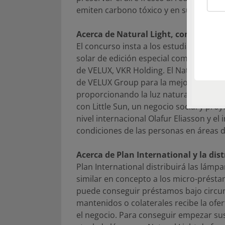
emiten carbono tóxico y en su lugar, se 
Acerca de Natural Light, concurso in
El concurso insta a los estudiantes de 
solar de edición especial como honor a
de VELUX, VKR Holding. El Natural Ligh
de VELUX Group para la mejora de las 
proporcionando la luz natural en los 
con Little Sun, un negocio social y pro
nivel internacional Olafur Eliasson y el
condiciones de las personas en áreas 
Acerca de Plan International y la dis
Plan International distribuirá las lám
similar en concepto a los micro-prést
puede conseguir préstamos bajo circun
mantenidos o colaterales recibe la of
el negocio. Para conseguir empezar sus