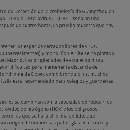
entro de Detección de Microbiología de Guangzhou en
tipo H1N y el Enterovirus71 (EN71) señalan una
después de cuatro horas. La prueba muestra que hay
ntener los espacios cerrados libres de virus,
as superresistentes) y moho. Con Airlite se ha pintado
wn Madrid. Las propiedades de esta ecopintura
yor dificultad para mantener la distancia de
al síndrome de Down, como bronquiolitis, muchos
 Italia está recomendado para colegios y guarderías
virales se combinan con la capacidad de reducir los
os óxidos de nitrógeno (NOx) y los peligrosos
 entre los que se halla el formaldehído, que
son origen de numerosas patologías en el corto y
 aire del interior de las viviendas de una manera