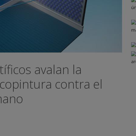
íficos avalan la
ecopintura contra el
mano