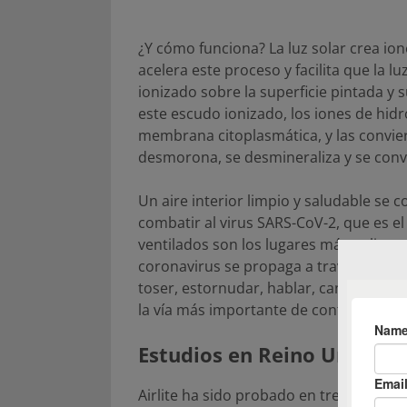
¿Y cómo funciona? La luz solar crea iones
acelera este proceso y facilita que la
ionizado sobre la superficie pintada y 
este escudo ionizado, los iones de hid
membrana citoplasmática, y las convier
desmorona, se desmineraliza y se convi
Un aire interior limpio y saludable se 
combatir al virus SARS-CoV-2, que es e
ventilados son los lugares más peligros
coronavirus se propaga a través de los
toser, estornudar, hablar, cantar o res
la vía más importante de contagio.
Estudios en Reino Unido
Airlite ha sido probado en tres univers