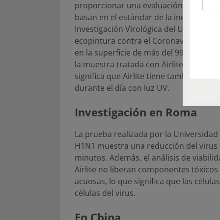
proporcionar una evaluación completa d
basan en el estándar de la industria IS
Investigación Virológica del University
ecopintura contra el Coronavirus Huma
en la superficie de más del 99% despué
la muestra tratada con Airlite bajo UV
significa que Airlite tiene también capa
durante el día con luz UV.
Investigación en Roma
La prueba realizada por la Universidad 
H1N1 muestra una reducción del virus 
minutos. Además, el análisis de viabilid
Airlite no liberan componentes tóxicos 
acuosas, lo que significa que las célul
células del virus.
En China