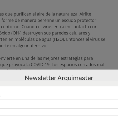
 que purifican el aire de la naturaleza. Airlite
 luz forme de manera perenne un escudo protector
su entorno. Cuando el virus entra en contacto con
róxido (OH-) destruyen sus paredes celulares y
ten en moléculas de agua (H2O). Entonces el virus se
erte en algo inofensivo.
convierte en una de las mejores estrategias para
l que provoca la COVID-19. Los espacios cerrados mal
os. Las últimas investigaciones indican que este
Newsletter Arquimaster
 aerosoles, pequeñas partículas que se expulsan al
oplar, que se quedan suspendidas en el aire, siendo
idades de tres países con tres virus diferentes para