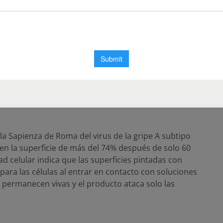
e sus capacidades antivíricas. Los estudios se
O 21702:2019. Los laboratorios de los Servicios de
 College de Londres analizaron los resultados de la
no NL63, que evidenciaron una reducción del virus
s de solo 15 minutos. La prueba se realizó irradiando
-A durante una hora antes del experimento. Esto
cidad antivírica durante un periodo sin luz si se activa
la Sapienza de Roma del virus de la gripe A subtipo
en la superficie de más del 74% después de solo 60
ad celular indica que las superficies pintadas con
para las células al entrar en contacto con soluciones
as permanecen vivas y el producto ataca solo las