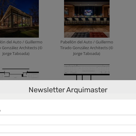
lón del Auto / Guillermo
Pabellón del Auto / Guillermo
o González Architects (©
Tirado González Architects (©
Jorge Taboada)
Jorge Taboada)
Newsletter Arquimaster
lón del Auto / Guillermo
Pabellón del Auto / Guillermo
onzález Architects (planta)
Tirado González Architects (cortes)