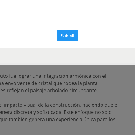
lón del Auto / Guillermo
onzález Architects (vistas)
Auto fue lograr una integración armónica con el
na envolvente de cristal que rodea la planta
s reflejan el paisaje arbolado circundante.
 el impacto visual de la construcción, haciendo que el
nera discreta y sofisticada. Este enfoque no solo
no que también genera una experiencia única para los