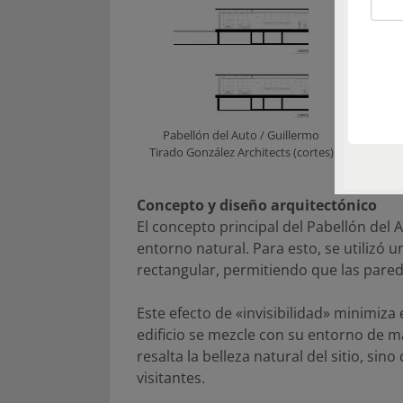
Pabellón del Auto / Guillermo
Pabel
Tirado González Architects (cortes)
Tirado G
Concepto y diseño arquitectónico
El concepto principal del Pabellón del 
entorno natural. Para esto, se utilizó u
rectangular, permitiendo que las parede
Este efecto de «invisibilidad» minimiza
edificio se mezcle con su entorno de ma
resalta la belleza natural del sitio, si
visitantes.