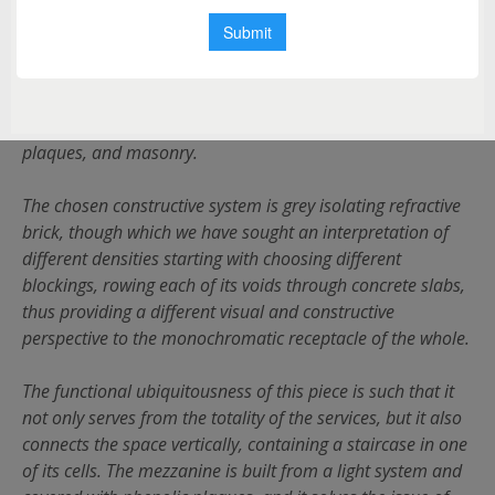
with the outer shell. This element that resulted from a
subtraction of solids ends up hosting all the programs its
provides the space with in each one of its cells, the rest
being just a void covered by a shell and joined by a palette
of whites made of only three materials: metal plates, OSB
plaques, and masonry.
The chosen constructive system is grey isolating refractive
brick, though which we have sought an interpretation of
different densities starting with choosing different
blockings, rowing each of its voids through concrete slabs,
thus providing a different visual and constructive
perspective to the monochromatic receptacle of the whole.
The functional ubiquitousness of this piece is such that it
not only serves from the totality of the services, but it also
connects the space vertically, containing a staircase in one
of its cells. The mezzanine is built from a light system and