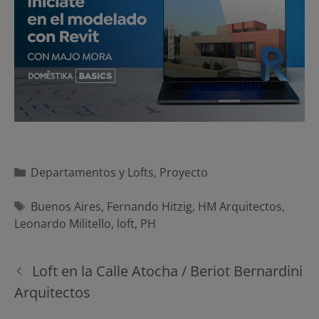
Categorías
Departamentos y Lofts
,
Proyecto
Etiquetas
Buenos Aires
,
Fernando Hitzig
,
HM Arquitectos
,
Leonardo Militello
,
loft
,
PH
Navegación
Loft en la Calle Atocha / Beriot Bernardini
de
Arquitectos
entradas