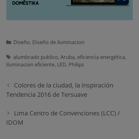
Categorías
Diseño
,
Diseño de iluminacion
Etiquetas
alumbrado publico
,
Aruba
,
eficiencia energética
,
iluminacion eficiente
,
LED
,
Philips
Navegación
Colores de la ciudad, la inspiración
de
Tendencia 2016 de Tersuave
entradas
Lima Centro de Convenciones (LCC) /
IDOM