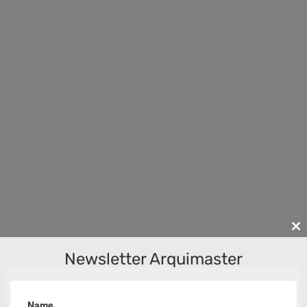
Cl
th
Newsletter Arquimaster
m