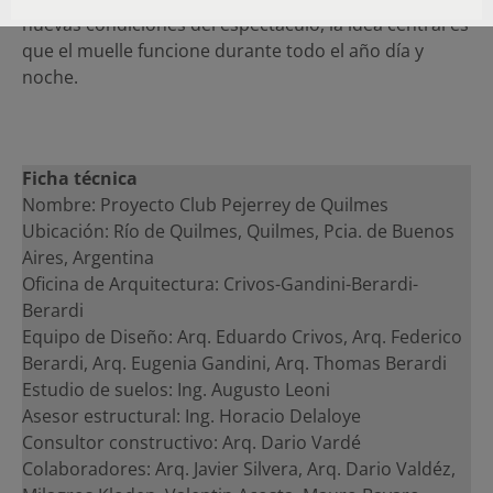
nuevas condiciones del espectáculo, la idea central es
que el muelle funcione durante todo el año día y
noche.
Ficha técnica
Nombre: Proyecto Club Pejerrey de Quilmes
Ubicación: Río de Quilmes, Quilmes, Pcia. de Buenos
Aires, Argentina
Oficina de Arquitectura: Crivos-Gandini-Berardi-
Berardi
Equipo de Diseño: Arq. Eduardo Crivos, Arq. Federico
Berardi, Arq. Eugenia Gandini, Arq. Thomas Berardi
Estudio de suelos: Ing. Augusto Leoni
Asesor estructural: Ing. Horacio Delaloye
Consultor constructivo: Arq. Dario Vardé
Colaboradores: Arq. Javier Silvera, Arq. Dario Valdéz,