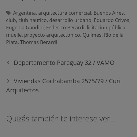
Etiquetas
Argentina
,
arquitectura comercial
,
Buenos Aires
,
club
,
club náutico
,
desarrollo urbano
,
Eduardo Crivos
,
Eugenia Gandini
,
Federico Berardi
,
licitación pública
,
muelle
,
proyecto arquitectonico
,
Quilmes
,
Río de la
Plata
,
Thomas Berardi
Navegación
Departamento Paraguay 32 / VAMO
de
entradas
Viviendas Cochabamba 2575/79 / Curi
Arquitectos
Quizás también te interese ver...