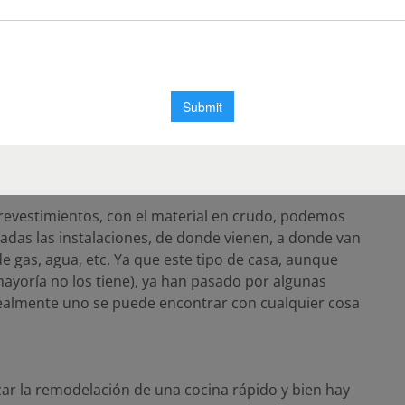
para comenzar.
timientos y aberturas, desconectando artefactos y
debidamente los muros portantes se puede comenzar
or forma de hacerlo resultará del análisis estructural
revestimientos, con el material en crudo, podemos
as las instalaciones, de donde vienen, a donde van
de gas, agua, etc. Ya que este tipo de casa, aunque
 mayoría no los tiene), ya han pasado por algunas
realmente uno se puede encontrar con cualquier cosa
ar la remodelación de una cocina rápido y bien hay