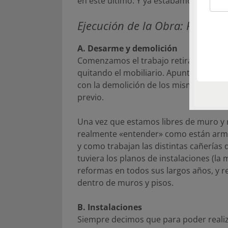
en este último. Y ya estábamos listos 
Ejecución de la Obra: Proceso
A. Desarme y demolición
Comenzamos el trabajo retirando reves
quitando el mobiliario. Apuntalando 
con la demolición de los mismos, la mej
previo.
Una vez que estamos libres de muro y 
realmente «entender» como están armad
y como trabajan las distintas cañerías 
tuviera los planos de instalaciones (la
reformas en todos sus largos años, y 
dentro de muros y pisos.
B. Instalaciones
Siempre decimos que para poder realiz