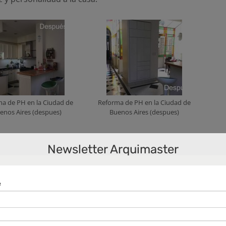
a de PH en la Ciudad de
Reforma de PH en la Ciudad de
enos Aires (despues)
Buenos Aires (despues)
 hay que analizar muy bien las cargas estructurales,
Newsletter Arquimaster
antes de carga y además del peso de la losa, en
ienda en el piso superior. Otras cosas importantes a
edilicio son las descargas pluviales, ventilaciones y
el presupuesto inicial a una cotización final basada