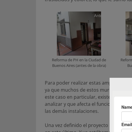
Reforma de PH en la Ciudad de
Reform
Buenos Aires (antes de la obra)
Bu
Para poder realizar estas ampliaciones
ya que muchos de estos muros son port
este caso en particular, existe otra viv
analizar y que afecta el funcionamiento 
las demás instalaciones.
Una vez definido el proyecto se adapto 