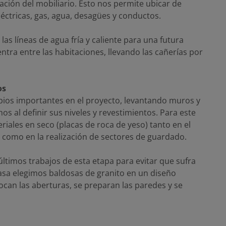
ción del mobiliario. Esto nos permite ubicar de
léctricas, gas, agua, desagües y conductos.
as líneas de agua fría y caliente para una futura
ra entre las habitaciones, llevando las cañerías por
os
os importantes en el proyecto, levantando muros y
hos al definir sus niveles y revestimientos. Para este
ales en seco (placas de roca de yeso) tanto en el
a, como en la realización de sectores de guardado.
últimos trabajos de esta etapa para evitar que sufra
 casa elegimos baldosas de granito en un diseño
can las aberturas, se preparan las paredes y se