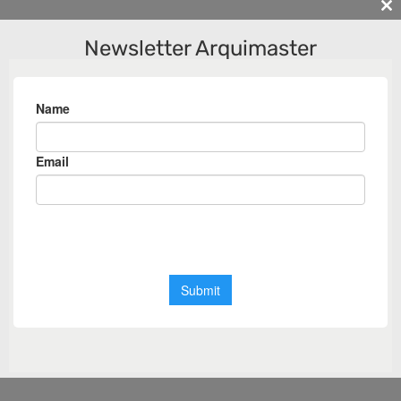
Cl
th
Newsletter Arquimaster
m