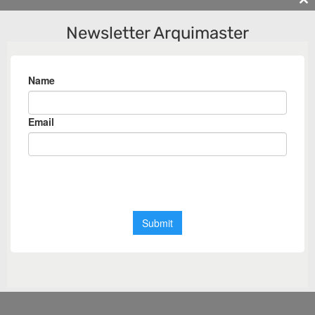
Cl
th
Newsletter Arquimaster
m