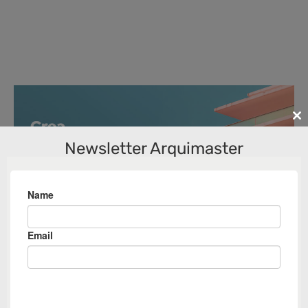
Cl
th
Newsletter Arquimaster
m