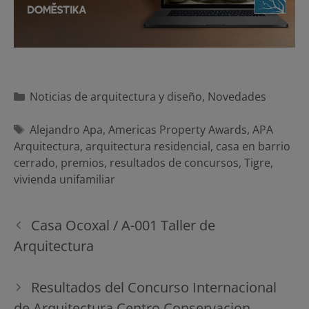
Categorías
Noticias de arquitectura y diseño
,
Novedades
Etiquetas
Alejandro Apa
,
Americas Property Awards
,
APA
Arquitectura
,
arquitectura residencial
,
casa en barrio
cerrado
,
premios
,
resultados de concursos
,
Tigre
,
vivienda unifamiliar
Navegación
Casa Ocoxal / A-001 Taller de
de
Arquitectura
entradas
Resultados del Concurso Internacional
de Arquitectura Centro Conservacion