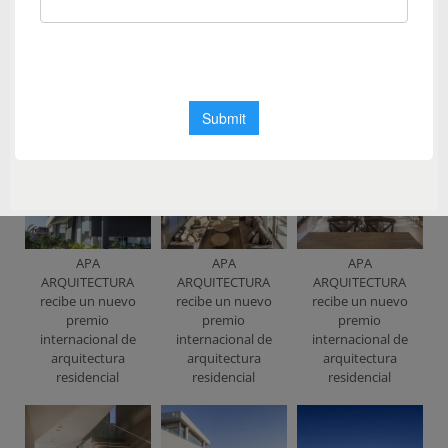
ARQUITECTURA
ARQUITECTURA
ARQUITECTURA
recibe un nuevo
recibe un nuevo
recibe un nuevo
premio
premio
premio
internacional de
internacional de
internacional de
arquitectura
arquitectura
arquitectura
residencial
residencial
residencial
APA
APA
APA
ARQUITECTURA
ARQUITECTURA
ARQUITECTURA
recibe un nuevo
recibe un nuevo
recibe un nuevo
premio
premio
premio
internacional de
internacional de
internacional de
arquitectura
arquitectura
arquitectura
residencial
residencial
residencial