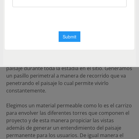
del lugar para la preservación de la vida. Entendiendo
esto, hay un interés por conservar el contexto y
trabajarlo como fuente de inspiración para el usuario.
Traducimos esta idea a un proyecto arquitectónico
que se separa del suelo y reduce al máximo su huella
de desplante, que genera espacios en altura que
funcionan como referencia para el usuario y que
además propician el contacto y la vista directa al
paisaje durante toda la estadía en el sitio. Generamos
un pasillo perimetral a manera de recorrido que va
penetrando el paisaje lo cual permite vivirlo
constantemente.
Elegimos un material permeable como lo es el carrizo
para envolver las diferentes torres que componen el
proyecto y de esta manera propiciar las vistas
además de generar un entendimiento del paisaje
permanente para los usuarios. De igual manera el