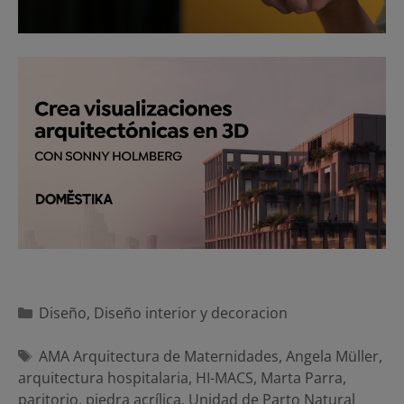
Categorías
Diseño
,
Diseño interior y decoracion
Etiquetas
AMA Arquitectura de Maternidades
,
Angela Müller
,
arquitectura hospitalaria
,
HI-MACS
,
Marta Parra
,
paritorio
,
piedra acrílica
,
Unidad de Parto Natural