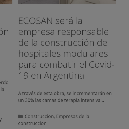
ECOSAN será la
ión
empresa responsable
de la construcción de
hospitales modulares
9
para combatir el Covid-
19 en Argentina
erdo
 la
A través de esta obra, se incrementarán en
un 30% las camas de terapia intensiva…
Categorías
Construccion
,
Empresas de la
y
construccion