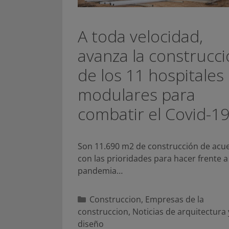
A toda velocidad,
avanza la construcc
de los 11 hospitales
modulares para
combatir el Covid-1
Son 11.690 m2 de construcción de acu
con las prioridades para hacer frente a
pandemia…
Categorías
Construccion
,
Empresas de la
construccion
,
Noticias de arquitectura 
diseño