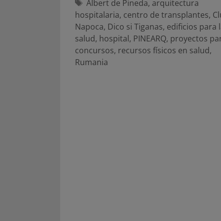
Etiquetas
Albert de Pineda
,
arquitectura
hospitalaria
,
centro de transplantes
,
Cl
Napoca
,
Dico si Tiganas
,
edificios para 
salud
,
hospital
,
PINEARQ
,
proyectos pa
concursos
,
recursos físicos en salud
,
Rumania