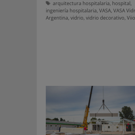
Etiquetas
arquitectura hospitalaria
,
hospital
,
ingeniería hospitalaria
,
VASA
,
VASA Vidr
Argentina
,
vidrio
,
vidrio decorativo
,
Vii