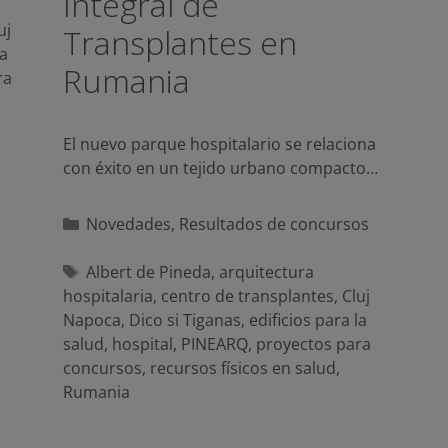
Integral de
uj
Transplantes en
la
Rumania
ra
El nuevo parque hospitalario se relaciona
con éxito en un tejido urbano compacto…
Categorías
Novedades
,
Resultados de concursos
Etiquetas
Albert de Pineda
,
arquitectura
hospitalaria
,
centro de transplantes
,
Cluj
Napoca
,
Dico si Tiganas
,
edificios para la
salud
,
hospital
,
PINEARQ
,
proyectos para
concursos
,
recursos físicos en salud
,
Rumania