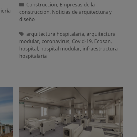
Categorías
Construccion
,
Empresas de la
iería
construccion
,
Noticias de arquitectura y
o
diseño
Etiquetas
arquitectura hospitalaria
,
arquitectura
modular
,
coronavirus
,
Covid-19
,
Ecosan
,
hospital
,
hospital modular
,
infraestructura
hospitalaria