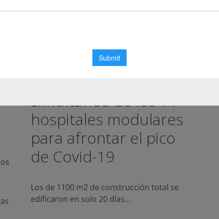
Finalizaron las obras en
simultáneo de los 11
hospitales modulares
para afrontar el pico
de Covid-19
ios
Los de 1100 m2 de construcción total se
edificaron en solo 20 días…
ias