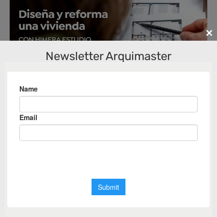
Cl
th
Newsletter Arquimaster
m