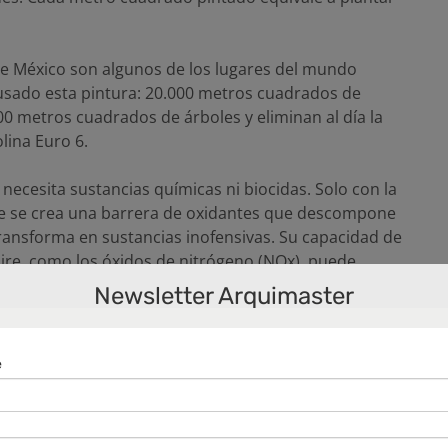
 México son algunos de los lugares del mundo
usado esta pintura: 20.000 metros cuadrados de
0 metros cuadrados de árboles y eliminan al día la
lina Euro 6.
 necesita sustancias químicas ni biocidas. Solo con la
ire se crea una barrera de oxidantes que descompone
transforma en sustancias inofensivas. Su capacidad de
aire, como los óxidos de nitrógeno (NOx), puede
ción exterior.
Newsletter Arquimaster
tado con este producto fue en Puerto del Rosario
, impulsada por la estudiante de arquitectura y diseño
veintena de niños con discapacidad a realizar esta
ntaron con la colaboración del artista del grafitti