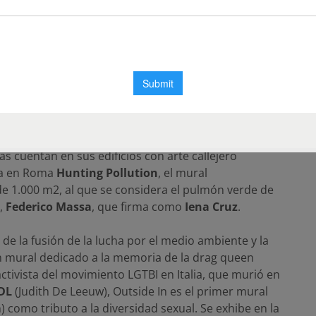
 mural en Almansa (Albacete) como trabajo final del
ultad de Bellas artes en la UPV de Valencia. El interés
 una mínima huella ecológica, le condujo a investigar
oció las pinturas fotocatalíticas de Airlite y sus
Airlite adornan Ciudad de México. Uno de ellos, un
 de la Reforma, lo llevó a cabo el colectivo español
nas cuentan en sus edificios con arte callejero
aca en Roma
Hunting Pollution
, el mural
e 1.000 m2, al que se considera el pulmón verde de
s,
Federico Massa
, que firma como
Iena Cruz
.
 de la fusión de la lucha por el medio ambiente y la
n mural dedicado a la memoria de la drag queen
activista del movimiento LGTBI en Italia, que murió en
DL
(Judith De Leeuw), Outside In es el primer mural
 como tributo a la diversidad sexual. Se exhibe en la