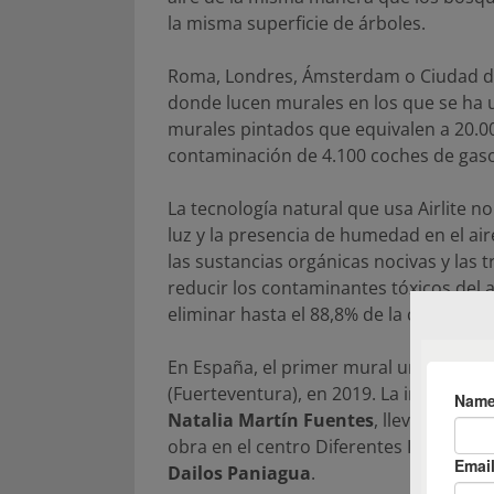
la misma superficie de árboles.
Roma, Londres, Ámsterdam o Ciudad de
donde lucen murales en los que se ha 
murales pintados que equivalen a 20.00
contaminación de 4.100 coches de gaso
La tecnología natural que usa Airlite no
luz y la presencia de humedad en el a
las sustancias orgánicas nocivas y las 
reducir los contaminantes tóxicos del 
eliminar hasta el 88,8% de la contamina
En España, el primer mural urbano pin
(Fuerteventura), en 2019. La iniciativa
Natalia Martín Fuentes
, llevó a una 
obra en el centro Diferentes Iguales. Co
Dailos Paniagua
.