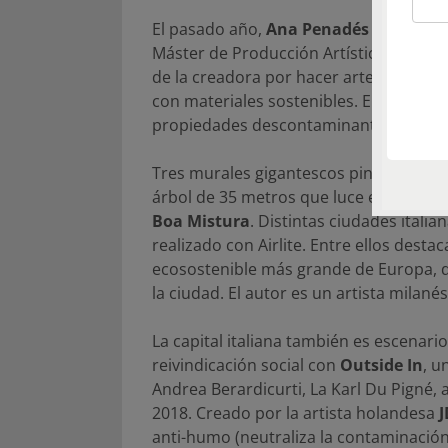
El pasado año,
Ana Penadés
realizó un
Máster de Producción Artística de la fac
de la creadora por hacer arte, pero con
con materiales sostenibles. Entonces con
propiedades descontaminantes.
Tres murales gigantescos pintados con 
árbol de 35 metros que luce en el Paseo
Boa Mistura
. Distintas ciudades italia
realizado con Airlite. Entre ellos dest
ecosostenible más grande de Europa, d
la ciudad. El autor es un artista milané
La capital italiana también es escenario
reivindicación social con
Outside In
, u
Andrea Berardicurti, La Karl Du Pigné, 
2018. Creado por la artista holandesa
J
anti-humo (neutraliza la contaminación)