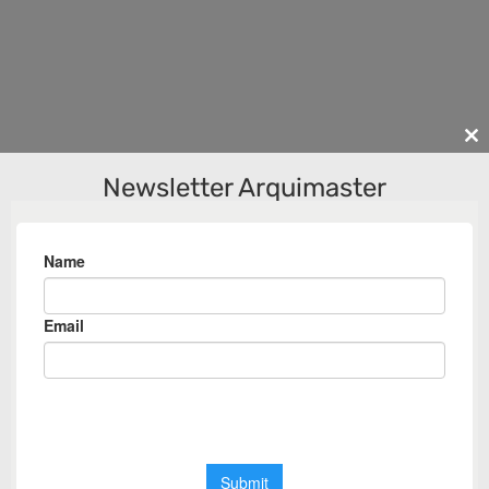
Cl
th
Newsletter Arquimaster
m