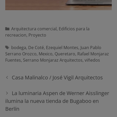
Categorías
Arquitectura comercial
,
Edificios para la
recreacion
,
Proyecto
Etiquetas
bodega
,
De Coté
,
Ezequiel Montes
,
Juan Pablo
Serrano Orozco
,
Mexico
,
Queretaro
,
Rafael Monjaraz
Fuentes
,
Serrano Monjaraz Arquitectos
,
viñedos
Navegación
Casa Malinalco / José Vigil Arquitectos
de
entradas
La luminaria Aspen de Werner Aisslinger
ilumina la nueva tienda de Bugaboo en
Berlín