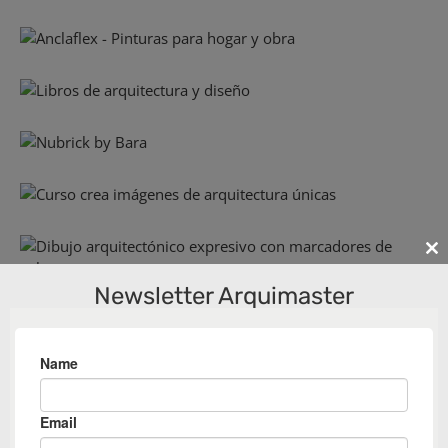
Cl
th
Newsletter Arquimaster
m