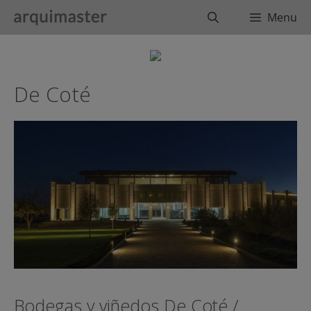
Saltar
Buscar
Menu
al
contenido
De Coté
Bodegas y viñedos De Coté /