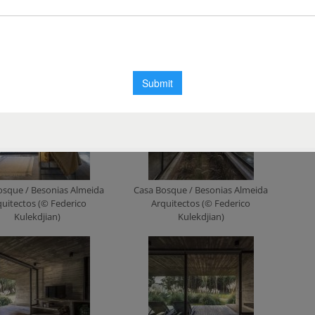
osque / Besonias Almeida
Casa Bosque / Besonias Almeida
quitectos (© Federico
Arquitectos (© Federico
Kulekdjian)
Kulekdjian)
osque / Besonias Almeida
Casa Bosque / Besonias Almeida
quitectos (© Federico
Arquitectos (© Federico
Kulekdjian)
Kulekdjian)