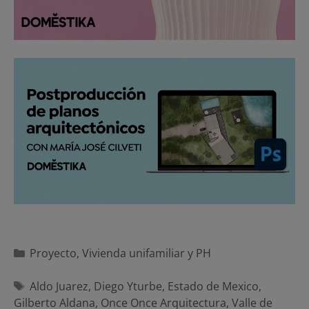
Categorías
Proyecto
,
Vivienda unifamiliar y PH
Etiquetas
Aldo Juarez
,
Diego Yturbe
,
Estado de Mexico
,
Gilberto Aldana
,
Once Once Arquitectura
,
Valle de